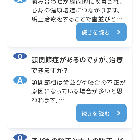
噛み合わせが機能的に改善され、
心身の健康増進につながります。
矯正治療をすることで歯並びと口
元がきれいになるだけでなく、歯の
続きを読む
掃除がしやすくなるため、虫歯や歯
周病を予防することができます。さ
らに、歯並びの悪さがコンプレック
顎関節症があるのですが、治療
スに感じていた人は矯正治療によ
できますか？
りワンランク上の魅力的で品のあ
る笑顔を手に入れた結果、自分へ
顎関節相は歯並びや咬合の不正が
の自信にもつながり、より豊かな人
原因になっている場合が多いと思
生と精神的余裕が得られます。
われます。
したがって、顎関節症を治すために
続きを読む
も矯正を行う事が有効である場合
が多いと考えています。