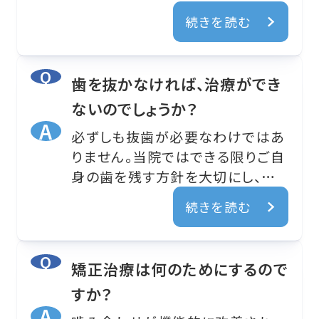
す。当院では歯並びだけでなく、顎
続きを読む
の動きや姿勢との関連も考慮した
診断を行い、全身の調和を大切に
した治療を行っています。
歯を抜かなければ、治療ができ
ないのでしょうか？
必ずしも抜歯が必要なわけではあ
りません。当院ではできる限りご自
身の歯を残す方針を大切にし、精
密な検査で歯を保存できる方法を
続きを読む
まず検討します。抜歯が最適と判断
される場合でも、その理由をしっか
りご説明し、ご納得いただいてから
矯正治療は何のためにするので
治療を進めます。
すか？