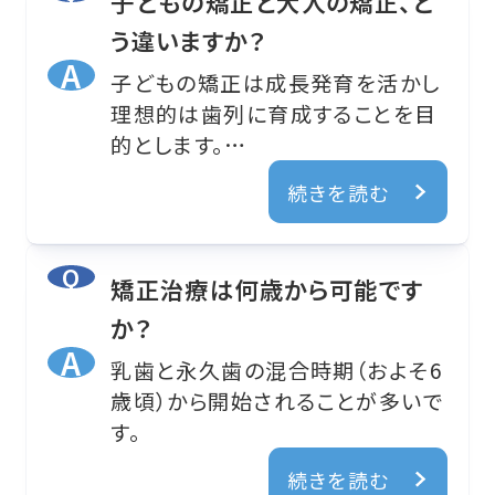
子どもの矯正と大人の矯正、ど
う違いますか？
子どもの矯正は成長発育を活かし
理想的は歯列に育成することを目
的とします。
大人の矯正は水平的垂直的な歯の
続きを読む
位置異常を修正することで、美しく
機能的な歯列に仕上げることを目
的としています。開始されることが
矯正治療は何歳から可能です
多いです。
か？
乳歯と永久歯の混合時期（およそ6
歳頃）から開始されることが多いで
す。
続きを読む