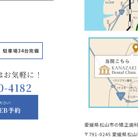
駐車場34台完備
はお気軽に！
0-4182
ださい！
EB予約
愛媛県松山市の矯正歯科
〒791-0245 愛媛県松