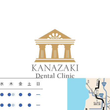
水
木
金
土
日
●
●※
●
●
━
●
●※
●
●
━