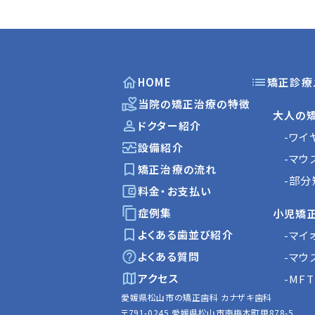
HOME
矯正診療
当院の矯正治療の特徴
大人の
ドクター紹介
-ワイ
設備紹介
-マウ
矯正治療の流れ
-部分
料金・お支払い
症例集
小児矯
よくある歯並び紹介
-マイ
よくある質問
-マウ
アクセス
-MFT
愛媛県松山市の矯正歯科 カナザキ歯科
〒791-0245 愛媛県松山市南梅本町甲878-5